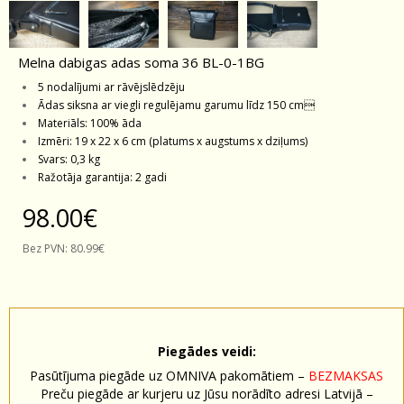
Melna dabigas adas soma 36 BL-0-1BG
5 nodalījumi ar rāvējslēdzēju
Ādas siksna ar viegli regulējamu garumu līdz 150 cm
Materiāls: 100% āda
Izmēri: 19 x 22 x 6 cm (platums x augstums x dziļums)
Svars: 0,3 kg
Ražotāja garantija: 2 gadi
98.00€
Bez PVN:
80.99€
Piegādes veidi:
Pasūtījuma piegāde uz OMNIVA pakomātiem –
BEZMAKSAS
Preču piegāde ar kurjeru uz Jūsu norādīto adresi Latvijā –