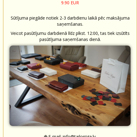
9.90 EUR
Sūtījuma piegāde notiek 2-3 darbdienu laikā pēc maksājuma
saņemšanas.
Veicot pasūtījumu darbdienā līdz plkst. 12:00, tas tiek izsūtīts
pasūtījuma saņemšanas dienā.
🌐 E-mail:
info@tailorriga.lv