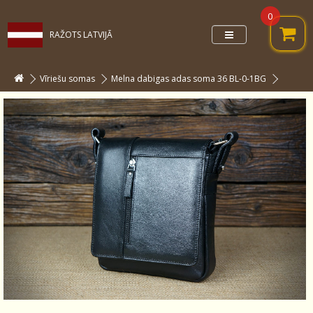
0
RAŽOTS LATVIJĀ
Vīriešu somas
Melna dabigas adas soma 36 BL-0-1BG