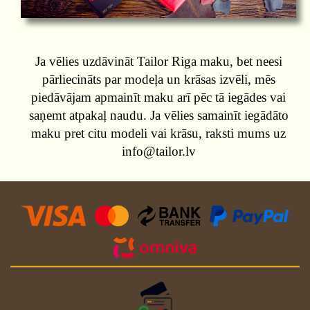
Ja vēlies uzdāvināt Tailor Riga maku, bet neesi
pārliecināts par modeļa un krāsas izvēli, mēs
piedāvājam apmainīt maku arī pēc tā iegādes vai
saņemt atpakaļ naudu. Ja vēlies samainīt iegādāto
maku pret citu modeli vai krāsu, raksti mums uz
info@tailor.lv