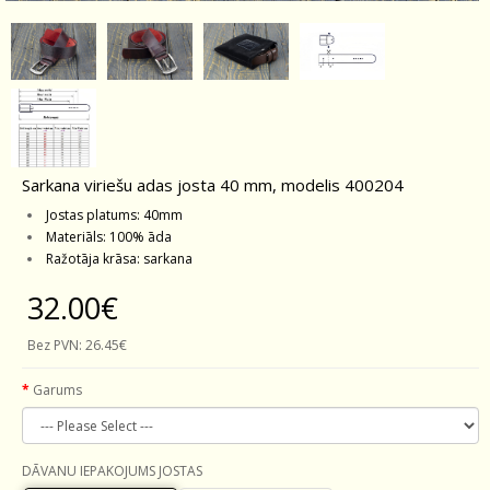
Sarkana viriešu adas josta 40 mm, modelis 400204
Jostas platums: 40mm
Materiāls: 100% āda
Ražotāja krāsa: sarkana
32.00€
Bez PVN:
26.45€
Garums
DĀVANU IEPAKOJUMS JOSTAS