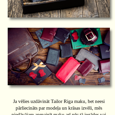
Ja vēlies uzdāvināt Tailor Riga maku, bet neesi
pārliecināts par modeļa un krāsas izvēli, mēs
piedāvājam apmainīt maku arī pēc tā iegādes vai