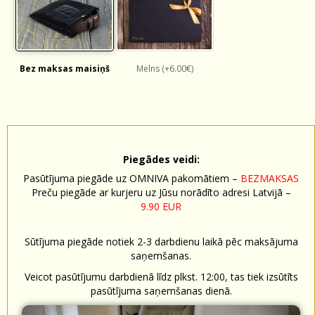
Bez maksas maisiņš
Melns (+6.00€)
Piegādes veidi:
Pasūtījuma piegāde uz OMNIVA pakomātiem –
BEZMAKSAS
Preču piegāde ar kurjeru uz Jūsu norādīto adresi Latvijā –
9.90 EUR
Sūtījuma piegāde notiek 2-3 darbdienu laikā pēc maksājuma
saņemšanas.
Veicot pasūtījumu darbdienā līdz plkst. 12:00, tas tiek izsūtīts
pasūtījuma saņemšanas dienā.