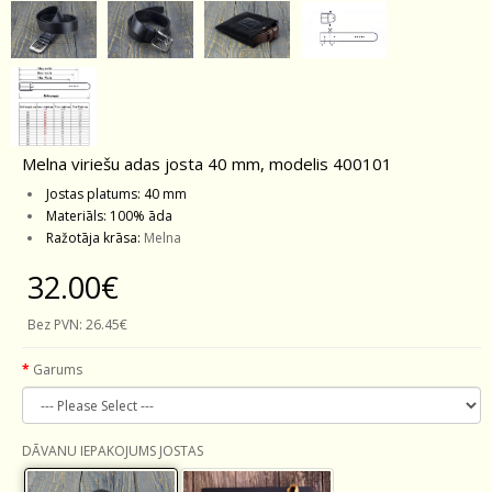
Melna viriešu adas josta 40 mm, modelis 400101
Jostas platums: 40 mm
Materiāls: 100% āda
Ražotāja krāsa:
Melna
32.00€
Bez PVN:
26.45€
Garums
DĀVANU IEPAKOJUMS JOSTAS