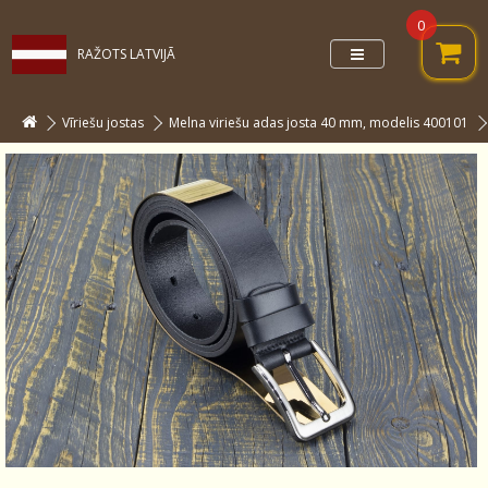
0
RAŽOTS LATVIJĀ
Vīriešu jostas
Melna viriešu adas josta 40 mm, modelis 400101