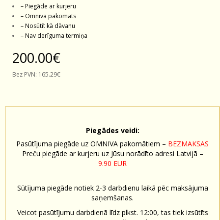
– Piegāde ar kurjeru
– Omniva pakomats
– Nosūtīt kā dāvanu
– Nav derīguma termiņa
200.00€
Bez PVN:
165.29€
Piegādes veidi:
Pasūtījuma piegāde uz OMNIVA pakomātiem –
BEZMAKSAS
Preču piegāde ar kurjeru uz Jūsu norādīto adresi Latvijā –
9.90 EUR
Sūtījuma piegāde notiek 2-3 darbdienu laikā pēc maksājuma
saņemšanas.
Veicot pasūtījumu darbdienā līdz plkst. 12:00, tas tiek izsūtīts