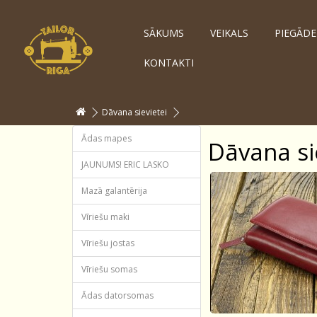
SĀKUMS
VEIKALS
PIEGĀDE
KONTAKTI
Dāvana sievietei
Ādas mapes
Dāvana si
JAUNUMS! ERIС LASKO
Mazā galantērija
Vīriešu maki
Vīriešu jostas
Vīriešu somas
Ādas datorsomas