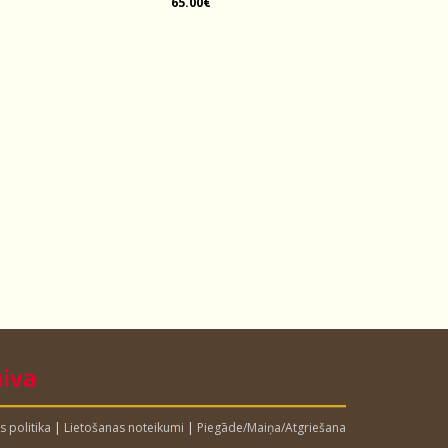
65.00€
s politika
|
Lietošanas noteikumi
|
Piegāde/Maiņa/Atgriešana