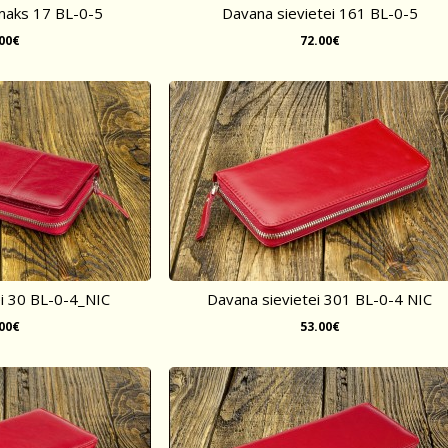
 maks 17 BL-0-5
Davana sievietei 161 BL-0-5
.00€
72.00€
ei 30 BL-0-4_NIC
Davana sievietei 301 BL-0-4 NIC
.00€
53.00€