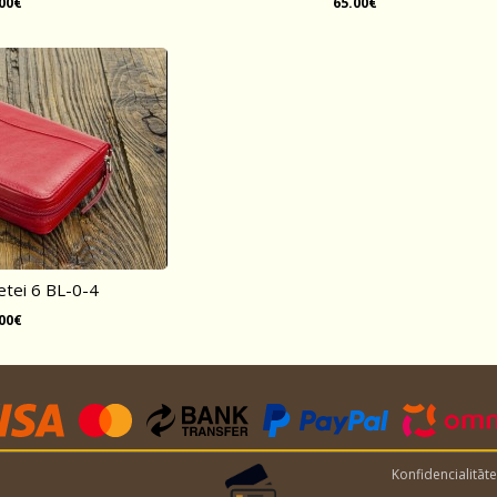
.00€
65.00€
etei 6 BL-0-4
.00€
Konfidencialitāte