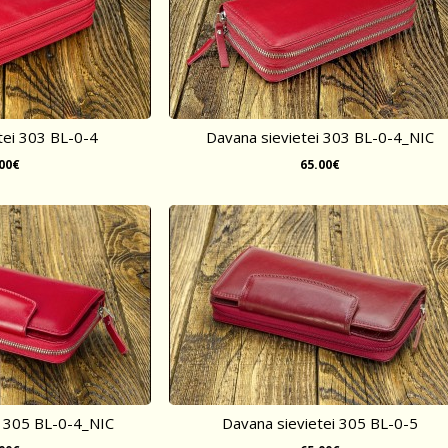
tei 303 BL-0-4
Davana sievietei 303 BL-0-4_NIC
.00€
65.00€
i 305 BL-0-4_NIC
Davana sievietei 305 BL-0-5