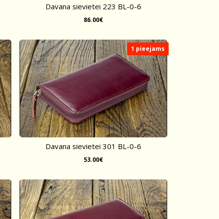
Davana sievietei 223 BL-0-6
86.00€
1 pieejams
Davana sievietei 301 BL-0-6
53.00€