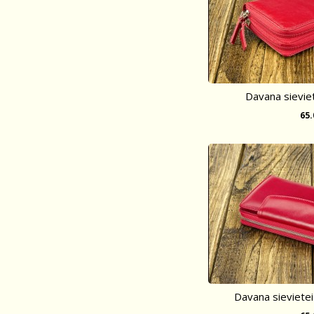
Davana sievie
65
Davana sieviete