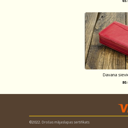
65
Davana sievi
80
©2022.
Drošas mājaslapas sertifikats