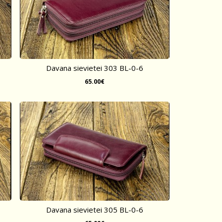
Davana sievietei 303 BL-0-6
65.00€
Davana sievietei 305 BL-0-6