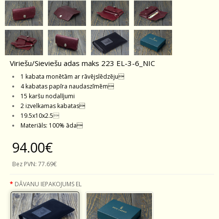
Viriešu/Sieviešu adas maks 223 EL-3-6_NIC
1 kabata monētām ar rāvējslēdzēju
4 kabatas papīra naudaszīmēm
15 karšu nodalījumi
2 izvelkamas kabatas
19.5x10x2.5

Materiāls: 100% āda

94.00€
Bez PVN:
77.69€
DĀVANU IEPAKOJUMS EL