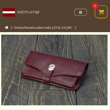
0
RAŽOTS LATVIJĀ
Viriešu/Sieviešu adas maks 223 EL-3-6_NIC