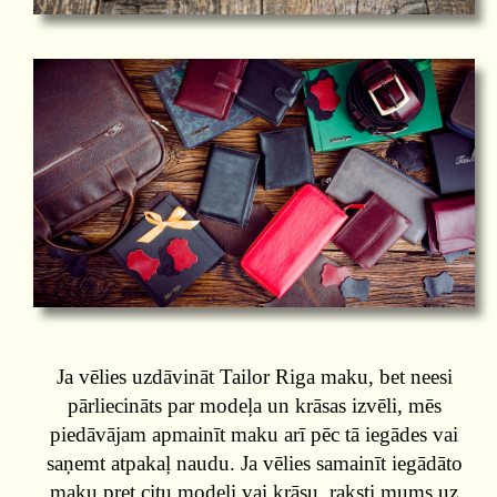
Ja vēlies uzdāvināt Tailor Riga maku, bet neesi
pārliecināts par modeļa un krāsas izvēli, mēs
piedāvājam apmainīt maku arī pēc tā iegādes vai
saņemt atpakaļ naudu. Ja vēlies samainīt iegādāto
maku pret citu modeli vai krāsu, raksti mums uz