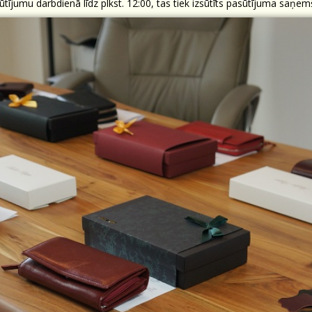
ūtījumu darbdienā līdz plkst. 12:00, tas tiek izsūtīts pasūtījuma saņe