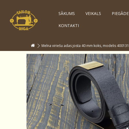
SĀKUMS
VEIKALS
PIEGĀDE
KONTAKTI
Melna viriešu adas josta 40 mm koks, modelis 400131