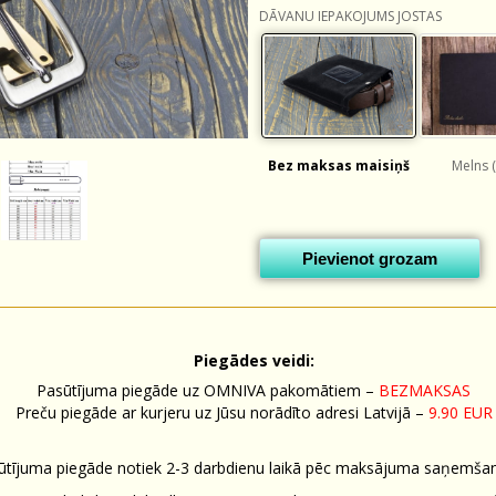
DĀVANU IEPAKOJUMS JOSTAS
Bez maksas maisiņš
Melns (
Pievienot grozam
Piegādes veidi:
Pasūtījuma piegāde uz OMNIVA pakomātiem –
BEZMAKSAS
Preču piegāde ar kurjeru uz Jūsu norādīto adresi Latvijā –
9.90 EUR
ūtījuma piegāde notiek 2-3 darbdienu laikā pēc maksājuma saņemšan