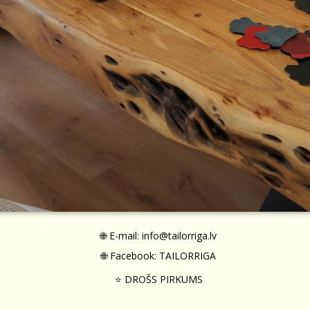
🌐 E-mail:
info@tailorriga.lv
🌐 Facebook:
TAILORRIGA
⭐ DROŠS PIRKUMS