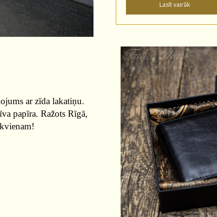
jums ar zīda lakatiņu.
īva papīra. Ražots Rīgā,
 ikvienam!