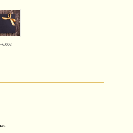
+6.00€)
as.