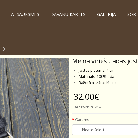
ATSAUKSMES
DĀVANU KARTES
GALERIJA
SOR
Melna viriešu adas jo
Jostas platums: 4 cm
Materiāls: 100% āda
Ražotāja krāsa:
Melna
32.00€
Bez PVN:
26.45€
Garums